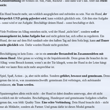
Grunderziehung
oft Schluss ist. Sitz, Platz, Rückruf – und dann war’s das. Aber das
reicht
nicht
.
Ein Hund braucht mehr, um wirklich ausgeglichen und zufrieden zu sein. Nur ein Hund,
der
körperlich UND geistig gefordert wird
, kann wirklich glücklich sein.. Gib ihm eine Aufgabe
– sonst wird er zur Aufgabe. Beschäftige deinen Hund – sonst beschäftigt er dich.
Viele Probleme im Alltag entstehen nicht, weil der Hund „nicht hört“, sondern
weil er
unausgelastet ist, keine Aufgabe hat
und nicht gelernt hat, sich selbst zu regulieren. Ein
Hund, der nur auf dem Hof rumläuft oder den halben Tag auf dem Sofa liegt, kann
auf Dauer
nicht glücklich
sein. Dafür wurden Hunde nicht gezüchtet.
Beschäftigung ist kein Extra – sie ist ein
zentraler Bestandteil im Zusammenleben mit
einem Hund
. Aber genau so wichtig ist die Impulskontrolle. Denn genau die brauchst du im
Alltag: wenn Besuch kommt, wenn’s an der Tür klingelt, wenn der Hund in der Leine hängt
oder vor lauter Reiz nicht mehr ansprechbar ist.
Spiel, Spaß, Action – ja, aber nicht ziellos. Sondern
geführt, bewusst und gemeinsam.
Denn
genau das ist es, was zusammenschweißt: gemeinsam Zeit verbringen, sich aufeinander
einlassen,
ein Team werden.
Spazierengehen allein reicht nicht – der Hund ist dabei draußen unterwegs, aber oft nicht
wirklich mit dir verbunden. Beschäftigung, Hundesport und gemeinsame Aufgaben schaffen
genau das, was fehlt: Quality Time.
Eine echte Verbindung
. Dein Hund braucht dich – nicht
nur als Mitläufer, sondern als Partner. Und genau dafür ist dieses Modul gemacht.